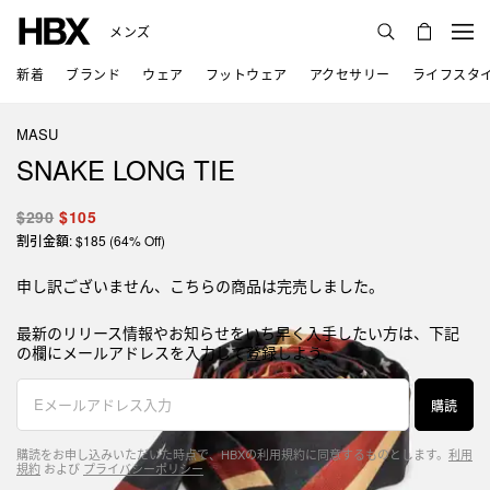
メンズ
新着
ブランド
ウェア
フットウェア
アクセサリー
ライフスタ
MASU
SNAKE LONG TIE
$290
$105
割引金額: $185 (64% Off)
申し訳ございません、こちらの商品は完売しました。
最新のリリース情報やお知らせをいち早く入手したい方は、下記
の欄にメールアドレスを入力して登録しよう。
購読
購読をお申し込みいただいた時点で、HBXの利用規約に同意するものとします。
利用
規約
および
プライバシーポリシー