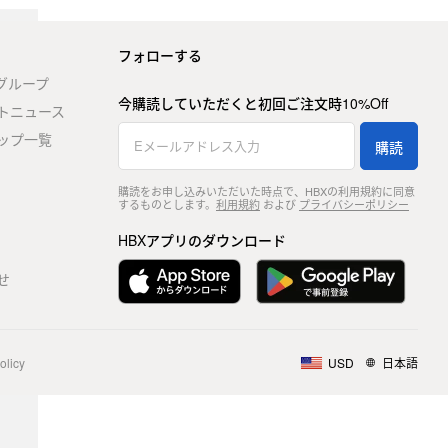
フォローする
stグループ
今購読していただくと初回ご注文時10%Off
トニュース
ップ一覧
購読
購読をお申し込みいただいた時点で、HBXの利用規約に同意
するものとします。
利用規約
および
プライバシーポリシー
HBXアプリのダウンロード
せ
olicy
USD
日本語