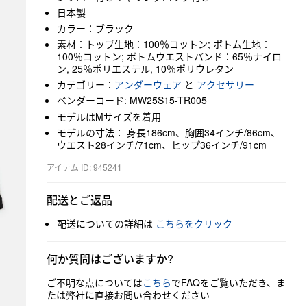
日本製
カラー：ブラック
素材：トップ生地：100％コットン; ボトム生地：
100％コットン; ボトムウエストバンド：65％ナイロ
ン, 25％ポリエステル, 10％ポリウレタン
カテゴリー：
アンダーウェア
と
アクセサリー
ベンダーコード: MW25S15-TR005
モデルはMサイズを着用
モデルの寸法： 身長186cm、胸囲34インチ/86cm、
ウエスト28インチ/71cm、ヒップ36インチ/91cm
アイテム ID: 945241
配送とご返品
配送についての詳細は
こちらをクリック
何か質問はございますか?
ご不明な点については
こちら
でFAQをご覧いただき、ま
たは弊社に直接お問い合わせください