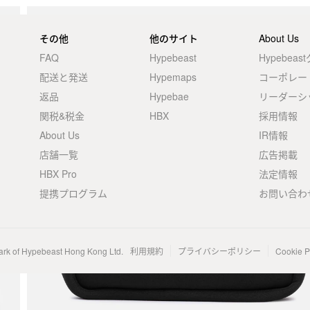
その他
他のサイト
About Us
FAQ
Hypebeast
Hypebea
配送と発送
Hypemaps
コーポレー
返品
Hypebae
リーダーシ
関税&税金
HBX
採用情報
About Us
IR情報
店舗一覧
広告掲載
HBX Pro
法定情報
提携プログラム
お問い合わ
ark of Hypebeast Hong Kong Ltd.
利用規約
プライバシーポリシー
Cookie P