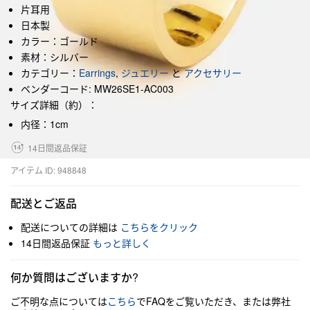
片耳用
日本製
カラー：ゴールド
素材：シルバー
カテゴリー：
Earrings
,
ジュエリー
と
アクセサリー
ベンダーコード: MW26SE1-AC003
サイズ詳細（約）：
内径：1cm
14日間返品保証
アイテム ID: 948848
配送とご返品
配送についての詳細は
こちらをクリック
14日間返品保証
もっと詳しく
何か質問はございますか?
ご不明な点については
こちら
でFAQをご覧いただき、または弊社