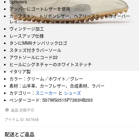
Sprinters
アッパーにゴートレザーを使用
カーフスキン、トリポンレザー、ヘアリースエードのオーバー
レイ
ヴィンテージ加工
レースアップ仕様
タンにMM6ナンバリックロゴ
スタッズ付きラバーソール
アウトソールにコード22
ヒールにシグネチャーのホワイトステッチ
イタリア製
カラー：クリーム／ホワイト／グレー
素材：山羊革、カーフレザー、合成素材、ラバー
カテゴリー：
スニーカー
と
シューズ
ベンダーコード: S57WS0515P7383HB293
返品·交換不可
アイテム ID: 947948
配送とご返品