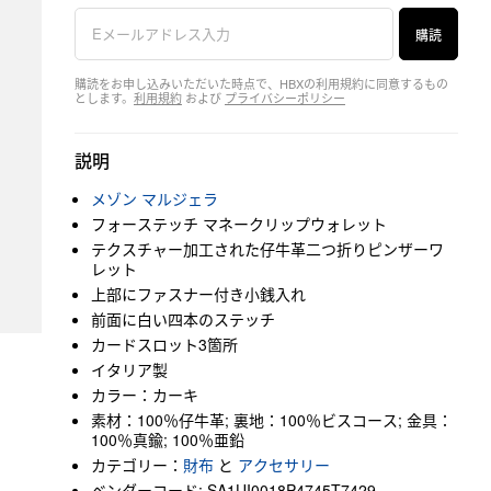
購読
購読をお申し込みいただいた時点で、HBXの利用規約に同意するもの
とします。
利用規約
および
プライバシーポリシー
説明
メゾン マルジェラ
フォーステッチ マネークリップウォレット
テクスチャー加工された仔牛革二つ折りピンザーワ
レット
上部にファスナー付き小銭入れ
前面に白い四本のステッチ
カードスロット3箇所
イタリア製
カラー：カーキ
素材：100％仔牛革; 裏地：100％ビスコース; 金具：
100％真鍮; 100％亜鉛
カテゴリー：
財布
と
アクセサリー
ベンダーコード: SA1UI0018P4745T7429