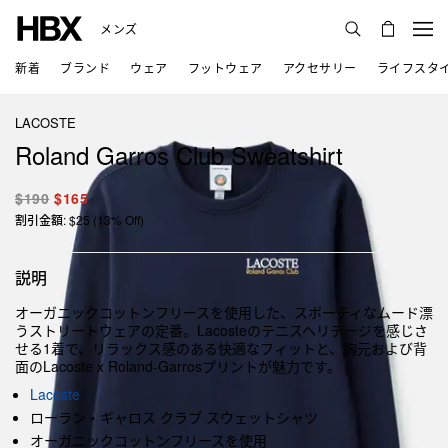
メンズ
新着
ブランド
ウェア
フットウェア
アクセサリー
ライフスタ
LACOSTE
Roland Garros Club Sweatshirt
$190
$165
割引金額: $25 (13% Off)
説明
オーガニックコットンフリースを使用した、スポーティなムード漂
うストリートウェアの定番。Lacosteのテニスヘリテージを感じさ
せる1着で、リラックス感のある快適なフィットと、胸元および背
面のLacoste x Roland-Garrosプリントが魅力です。
Lacoste
ローラン・ギャロス クラブ スウェットシャツ
オーガニックコットンフリースを使用