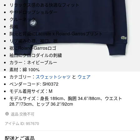
リラックス感のある快適なフィット
ややドロップショルダー
クルーネック
長袖
胸元と背面にLacoste x Roland-Garrosプリント
リブ編みの襟、袖口、裾
裾にRoland-Garrosロゴ
袖口にクロコダイルの刺繍
カラー：ネイビーブルー
素材：綿 100%
カテゴリー：
スウェットシャツ
と
ウェア
ベンダーコード: SH0372
モデル着用サイズ：M
モデルサイズ：身長 189cm、胸囲 34.6”/88cm、ウエスト
28.7”/73cm、ヒップ 36.2”/92cm
返品·交換不可
アイテム ID: 957670
配送とご返品