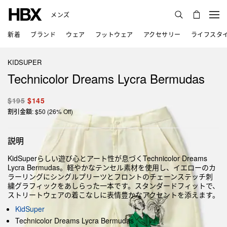
メンズ
新着
ブランド
ウェア
フットウェア
アクセサリー
ライフスタ
KIDSUPER
Technicolor Dreams Lycra Bermudas
$195
$145
割引金額: $50 (26% Off)
説明
KidSuperらしい遊び心とアート性が息づくTechnicolor Dreams
Lycra Bermudas。軽やかなテンセル素材を使用し、イエローのカ
ラーリングにシングルプリーツとフロントのチェーンステッチ刺
繍グラフィックをあしらった一本です。スタンダードフィットで、
ストリートウェアの着こなしに表情豊かなアクセントを添えます。
KidSuper
Technicolor Dreams Lycra Bermudas