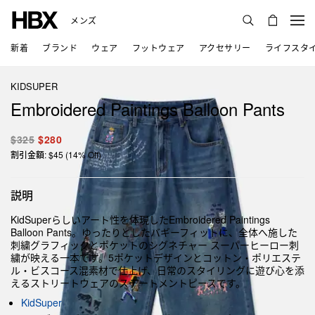
メンズ
新着
ブランド
ウェア
フットウェア
アクセサリー
ライフスタ
KIDSUPER
Embroidered Paintings Balloon Pants
$325
$280
割引金額: $45 (14% Off)
説明
KidSuperらしいアート性を体現したEmbroidered Paintings
Balloon Pants。ゆったりとしたバギーフィットに、全体へ施した
刺繍グラフィックとポケットのシグネチャー スーパーヒーロー刺
繍が映える一本です。5ポケットデザインとコットン・ポリエステ
ル・ビスコース混素材で仕上げ、日常のスタイリングに遊び心を添
えるストリートウェアのステートメントピースです。
KidSuper