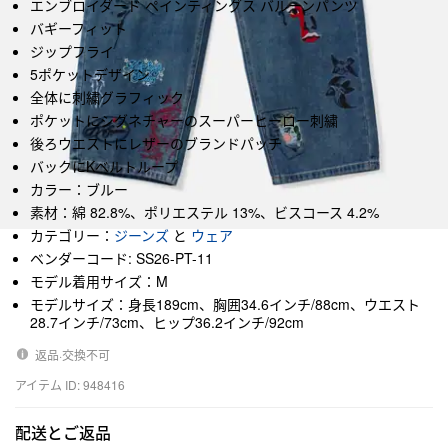
エンブロイダード ペインティングス バルーンパンツ
バギーフィット
ジップフライ
5ポケットデザイン
全体に刺繍グラフィック
ポケットにシグネチャーのスーパーヒーロー刺繍
後ろウエストにレザーのブランドパッチ
バックにKベルトループ
カラー：ブルー
素材：綿 82.8%、ポリエステル 13%、ビスコース 4.2%
カテゴリー：
ジーンズ
と
ウェア
ベンダーコード: SS26-PT-11
モデル着用サイズ：M
モデルサイズ：身長189cm、胸囲34.6インチ/88cm、ウエスト
28.7インチ/73cm、ヒップ36.2インチ/92cm
返品·交換不可
アイテム ID: 948416
配送とご返品