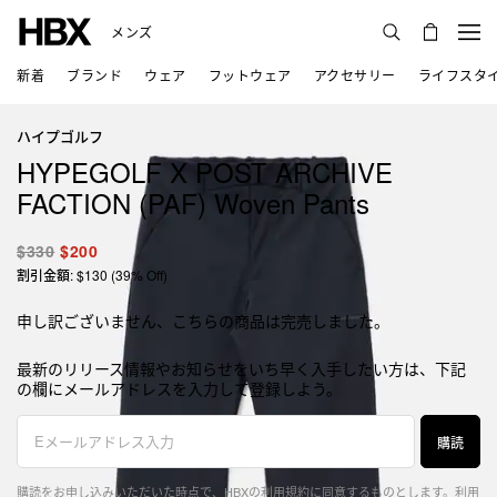
メンズ
新着
ブランド
ウェア
フットウェア
アクセサリー
ライフスタ
ハイプゴルフ
HYPEGOLF X POST ARCHIVE
FACTION (PAF) Woven Pants
$330
$200
割引金額: $130 (39% Off)
申し訳ございません、こちらの商品は完売しました。
最新のリリース情報やお知らせをいち早く入手したい方は、下記
の欄にメールアドレスを入力して登録しよう。
購読
購読をお申し込みいただいた時点で、HBXの利用規約に同意するものとします。
利用