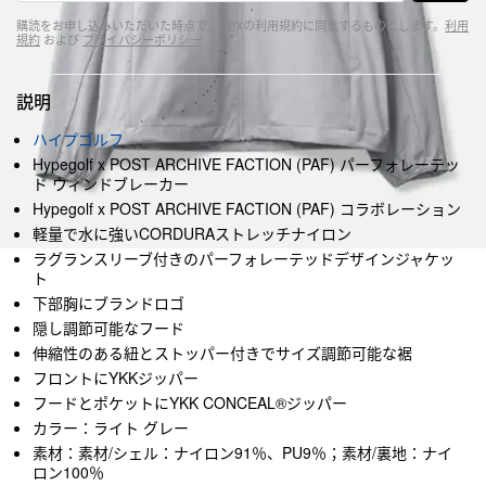
購読をお申し込みいただいた時点で、HBXの利用規約に同意するものとします。
利用
規約
および
プライバシーポリシー
説明
ハイプゴルフ
Hypegolf x POST ARCHIVE FACTION (PAF) パーフォレーテッ
ド ウィンドブレーカー
Hypegolf x POST ARCHIVE FACTION (PAF) コラボレーション
軽量で水に強いCORDURAストレッチナイロン
ラグランスリーブ付きのパーフォレーテッドデザインジャケッ
ト
下部胸にブランドロゴ
隠し調節可能なフード
伸縮性のある紐とストッパー付きでサイズ調節可能な裾
フロントにYKKジッパー
フードとポケットにYKK CONCEAL®ジッパー
カラー：ライト グレー
素材：素材/シェル：ナイロン91％、PU9％；素材/裏地：ナイ
ロン100％