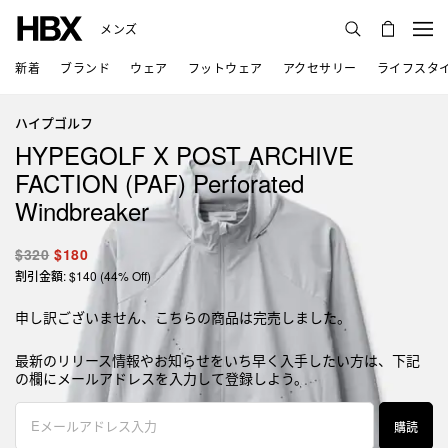
メンズ
新着
ブランド
ウェア
フットウェア
アクセサリー
ライフスタ
ハイプゴルフ
HYPEGOLF X POST ARCHIVE
FACTION (PAF) Perforated
Windbreaker
$320
$180
割引金額: $140 (44% Off)
申し訳ございません、こちらの商品は完売しました。
最新のリリース情報やお知らせをいち早く入手したい方は、下記
の欄にメールアドレスを入力して登録しよう。
購読