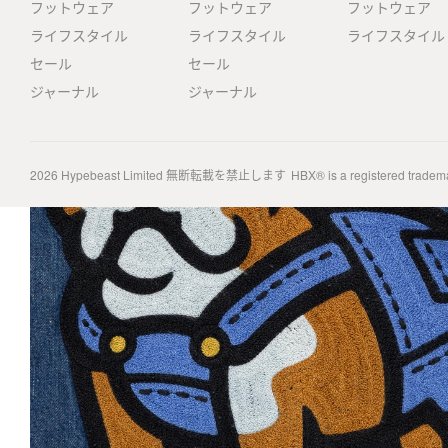
フットウェア
フットウェア
フットウェア
ライフスタイル
ライフスタイル
ライフスタイル
セール
セール
ジャーナル
ジャーナル
2026
Hypebeast Limited
無断転載を禁止します
HBX® is a registered tradem