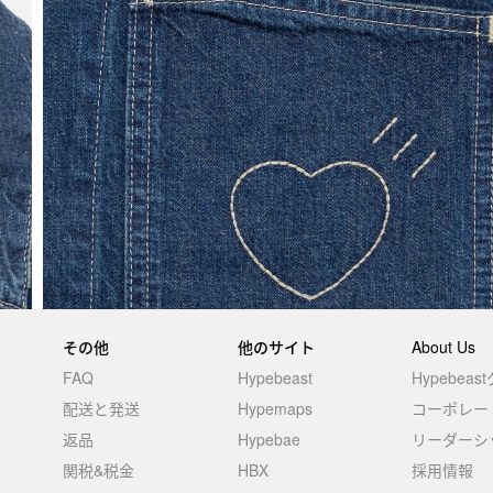
その他
他のサイト
About Us
FAQ
Hypebeast
Hypebea
配送と発送
Hypemaps
コーポレー
返品
Hypebae
リーダーシ
関税&税金
HBX
採用情報