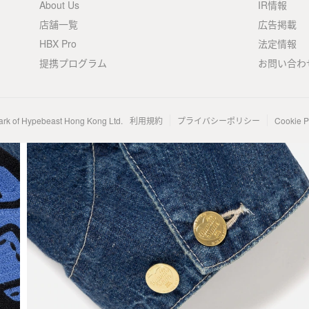
About Us
IR情報
店舗一覧
広告掲載
HBX Pro
法定情報
提携プログラム
お問い合わ
ark of Hypebeast Hong Kong Ltd.
利用規約
プライバシーポリシー
Cookie P