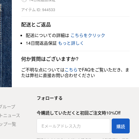
アイテム ID: 944533
配送とご返品
配送についての詳細は
こちらをクリック
14日間返品保証
もっと詳しく
何か質問はございますか?
ご不明な点については
こちら
でFAQをご覧いただき、ま
たは弊社に直接お問い合わせください
フォローする
stグループ
今購読していただくと初回ご注文時10%Off
トニュース
ップ一覧
購読