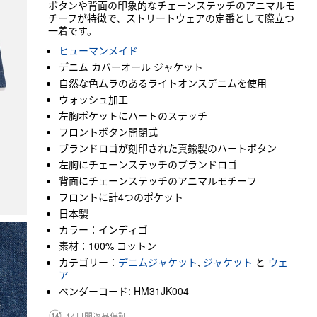
ボタンや背面の印象的なチェーンステッチのアニマルモ
チーフが特徴で、ストリートウェアの定番として際立つ
一着です。
ヒューマンメイド
デニム カバーオール ジャケット
自然な色ムラのあるライトオンスデニムを使用
ウォッシュ加工
左胸ポケットにハートのステッチ
フロントボタン開閉式
ブランドロゴが刻印された真鍮製のハートボタン
左胸にチェーンステッチのブランドロゴ
背面にチェーンステッチのアニマルモチーフ
フロントに計4つのポケット
日本製
カラー：インディゴ
素材：100% コットン
カテゴリー：
デニムジャケット
,
ジャケット
と
ウェ
ア
ベンダーコード: HM31JK004
14日間返品保証