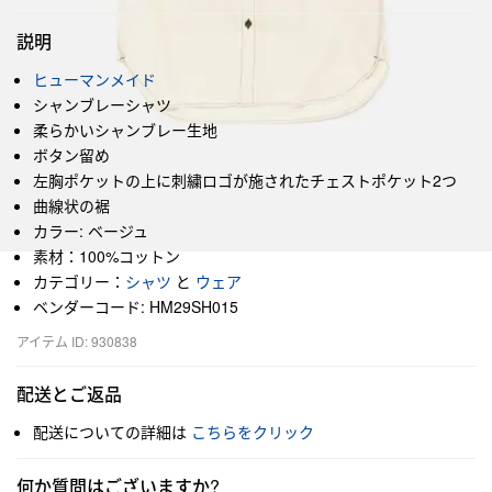
説明
ヒューマンメイド
シャンブレーシャツ
柔らかいシャンブレー生地
ボタン留め
左胸ポケットの上に刺繍ロゴが施されたチェストポケット2つ
曲線状の裾
カラー: ベージュ
素材：100%コットン
カテゴリー：
シャツ
と
ウェア
ベンダーコード: HM29SH015
アイテム ID: 930838
配送とご返品
配送についての詳細は
こちらをクリック
何か質問はございますか?