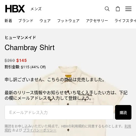
メンズ
新着
ブランド
ウェア
フットウェア
アクセサリー
ライフスタ
ヒューマンメイド
Chambray Shirt
$260
$145
割引金額: $115 (44% Off)
申し訳ございません、こちらの商品は完売しました。
最新のリリース情報やお知らせをいち早く入手したい方は、下記
の欄にメールアドレスを入力して登録しよう。
購読
購読をお申し込みいただいた時点で、HBXの利用規約に同意するものとします。
利用
規約
および
プライバシーポリシー