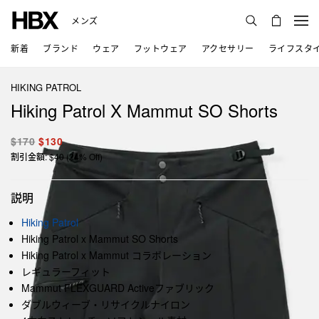
メンズ
新着
ブランド
ウェア
フットウェア
アクセサリー
ライフスタ
HIKING PATROL
Hiking Patrol X Mammut SO Shorts
$170
$130
割引金額: $40 (24% Off)
説明
Hiking Patrol
Hiking Patrol x Mammut SO Shorts
Hiking Patrol x Mammut コラボレーション
レギュラーフィット
Mammut FLEXGUARD Activeファブリック
ダブルウィーブ・リサイクルナイロン