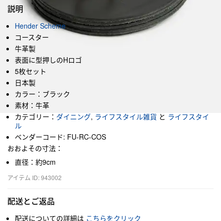
説明
Hender Scheme
コースター
牛革製
表面に型押しのHロゴ
5枚セット
日本製
カラー：ブラック
素材：牛革
カテゴリー：
ダイニング
,
ライフスタイル雑貨
と
ライフスタイ
ル
ベンダーコード: FU-RC-COS
おおよその寸法：
直径：約9cm
アイテム ID: 943002
配送とご返品
配送についての詳細は
こちらをクリック