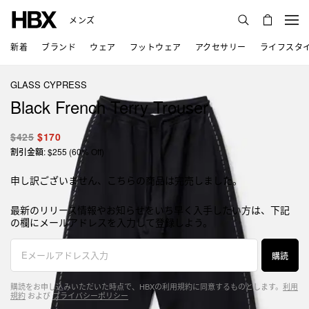
メンズ
新着
ブランド
ウェア
フットウェア
アクセサリー
ライフスタ
GLASS CYPRESS
Black French Terry Trouser
$425
$170
割引金額: $255 (60% Off)
申し訳ございません、こちらの商品は完売しました。
最新のリリース情報やお知らせをいち早く入手したい方は、下記
の欄にメールアドレスを入力して登録しよう。
購読
購読をお申し込みいただいた時点で、HBXの利用規約に同意するものとします。
利用
規約
および
プライバシーポリシー