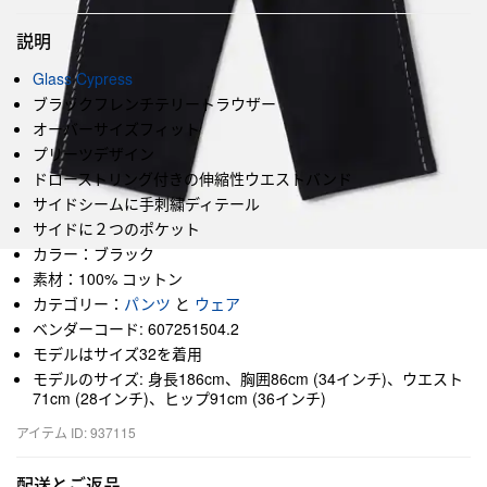
説明
Glass Cypress
ブラックフレンチテリートラウザー
オーバーサイズフィット
プリーツデザイン
ドローストリング付きの伸縮性ウエストバンド
サイドシームに手刺繍ディテール
サイドに２つのポケット
カラー：ブラック
素材：100% コットン
カテゴリー：
パンツ
と
ウェア
ベンダーコード: 607251504.2
モデルはサイズ32を着用
モデルのサイズ: 身長186cm、胸囲86cm (34インチ)、ウエスト
71cm (28インチ)、ヒップ91cm (36インチ)
アイテム ID: 937115
配送とご返品