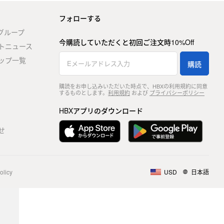
フォローする
stグループ
今購読していただくと初回ご注文時10%Off
トニュース
ップ一覧
購読
購読をお申し込みいただいた時点で、HBXの利用規約に同意
するものとします。
利用規約
および
プライバシーポリシー
HBXアプリのダウンロード
せ
olicy
USD
日本語