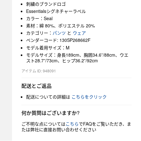
刺繍のブランドロゴ
Essentialsシグネチャーラベル
カラー：Seal
素材：綿 80%、ポリエステル 20%
カテゴリー：
パンツ
と
ウェア
ベンダーコード: 130SP268662F
モデル着用サイズ：M
モデルサイズ：身長189cm、胸囲34.6”/88cm、ウエ
スト28.7”/73cm、ヒップ36.2”/92cm
アイテム ID: 948091
配送とご返品
配送についての詳細は
こちらをクリック
何か質問はございますか?
ご不明な点については
こちら
でFAQをご覧いただき、ま
たは弊社に直接お問い合わせください