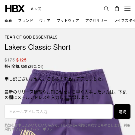
メンズ
新着
ブランド
ウェア
フットウェア
アクセサリー
ライフスタ
FEAR OF GOD ESSENTIALS
Lakers Classic Short
$175
$125
割引金額: $50 (29% Off)
申し訳ございません、こちらの商品は完売しました。
最新のリリース情報やお知らせをいち早く入手したい方は、下記
の欄にメールアドレスを入力して登録しよう。
購読
購読をお申し込みいただいた時点で、HBXの利用規約に同意するものとします。
利用
規約
および
プライバシーポリシー