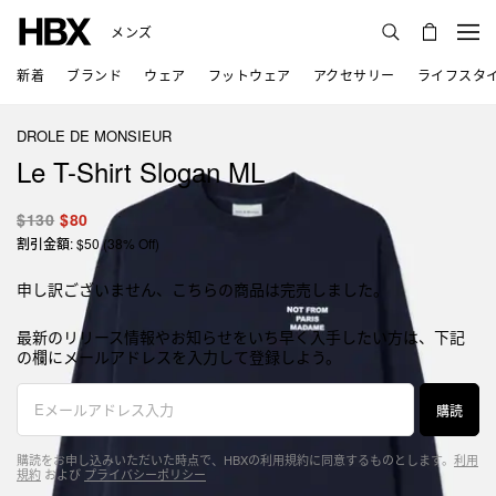
メンズ
新着
ブランド
ウェア
フットウェア
アクセサリー
ライフスタ
DROLE DE MONSIEUR
Le T-Shirt Slogan ML
$130
$80
割引金額: $50 (38% Off)
申し訳ございません、こちらの商品は完売しました。
最新のリリース情報やお知らせをいち早く入手したい方は、下記
の欄にメールアドレスを入力して登録しよう。
購読
購読をお申し込みいただいた時点で、HBXの利用規約に同意するものとします。
利用
規約
および
プライバシーポリシー