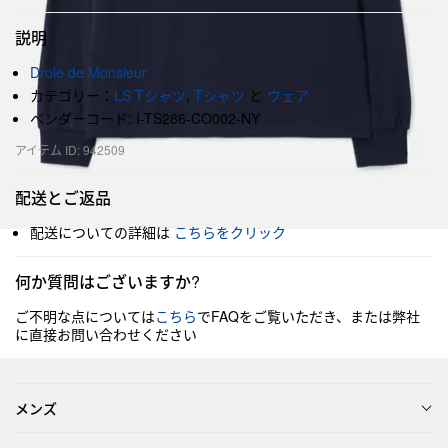
説明
Drole de Monsieur
カテゴリー：
LS Tシャツ
,
Tシャツ
と
ウェア
ベンダーコード: I-TS286-CO002-NY
アイテム ID: 942509
配送とご返品
配送についての詳細は
こちらをクリック
何か質問はございますか?
ご不明な点については
こちら
でFAQをご覧いただき、または弊社
に直接お問い合わせください
メンズ