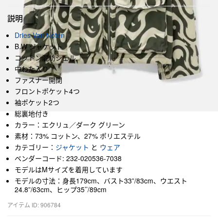
説明
Dries Van Noten
B.W ジャケット
コットン混紡シェル
中わた入り
ファスナー開閉
フロントポケット4つ
袖ポケット2つ
総裏地付き
カラー：エクリュ／ダーク グリーン
素材：73% コットン、27% ポリエステル
カテゴリー：
ジャケット
と
ウェア
ベンダーコード: 232-020536-7038
モデルはMサイズを着用しています
モデルの寸法：身長179cm、バスト33”/83cm、ウエスト
24.8”/63cm、ヒップ35’’/89cm
アイテム ID: 906784