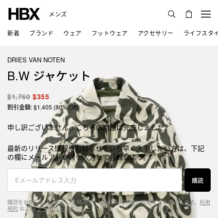
メンズ
新着
ブランド
ウェア
フットウェア
アクセサリー
ライフスタ
DRIES VAN NOTEN
B.W ジャケット
$1,760
$355
割引金額: $1,405 (80% Off)
申し訳ございません、こちらの商品は完売しました。
最新のリリース情報やお知らせをいち早く入手したい方は、下記
の欄にメールアドレスを入力して登録しよう。
購読
購読をお申し込みいただいた時点で、HBXの利用規約に同意するものとします。
利用
規約
および
プライバシーポリシー