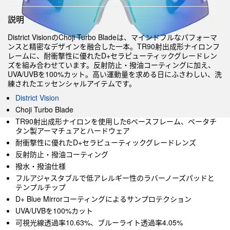
説明
District VisionのChoji Turbo Bladeは、マインドフルなパフォーマ
ンスと精密なデザインを融合した一本。TR90射出成形ナイロンフ
レームに、耐衝撃性に優れたD+セラピューティックグレードレン
ズを組み合わせています。反射防止・撥油コーティングに加え、
UVA/UVBを100%カット。高い運動量を求める日にふさわしい、洗
練されたエッセンシャルアイテムです。
District Vision
Choji Turbo Blade
TR90射出成形ナイロンを使用した6ベースフレーム、ベータチ
タン製アーマチュアとハードウェア
耐衝撃性に優れたD+セラピューティックグレードレンズ
反射防止・撥油コーティング
撥水・撥油仕様
フルアジャスタブルで低アレルギー性のラバーノーズパッドと
テンプルチップ
D+ Blue Mirrorコーティングによるサンプロテクション
UVA/UVBを100%カット
可視光線透過率10.63%、ブルーライト透過率4.05%