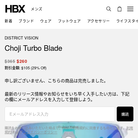
メンズ
新着
ブランド
ウェア
フットウェア
アクセサリー
ライフスタ
DISTRICT VISION
Choji Turbo Blade
$365
$260
割引金額: $105 (29% Off)
申し訳ございません、こちらの商品は完売しました。
最新のリリース情報やお知らせをいち早く入手したい方は、下記
の欄にメールアドレスを入力して登録しよう。
購読
購読をお申し込みいただいた時点で、HBXの利用規約に同意するものとします。
利用
規約
および
プライバシーポリシー