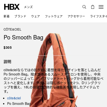
メンズ
新着
ブランド
ウェア
フットウェア
アクセサリー
ライフスタ
CÔTE&CIEL
Po Smooth Bag
$305
説明
côte&cielならではの折り紙に着想を得たデザインを落とし込んだ
Po Smooth Bag。撥水性のあるスムースナイロンを使用し、中央
のジッパーによって、ハイブリッドトートバッグから着用可能なベ
ストへと変化します。外側には隠しポケットを2つ、Dリングクリ
ップを備え、18Lの容量で立体的な機能美を実現したアイテムで
す。
côte&ciel
Po Smooth Bag