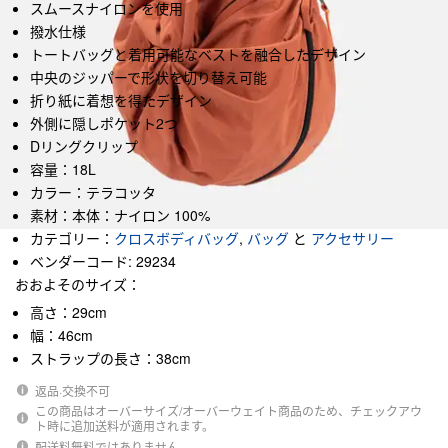
スムースナイロンを使用
撥水仕様
トートバッグと着用可能なベストを融合したデザイン
中央のジッパーで形状を切り替え可能
折り紙に着想を得たデザイン
外側に隠しポケット2つ
Dリングクリップ
容量：18L
カラー：テラコッタ
素材：本体：ナイロン 100%
カテゴリー：
クロスボディバッグ
,
バッグ
と
アクセサリー
ベンダーコード: 29234
おおよそのサイズ：
高さ：29cm
幅：46cm
ストラップの長さ：38cm
返品·交換不可
この商品はオーバーサイズ/オーバーウェイト商品のため、チェックアウ
ト時に追加送料が適用されます。
配送料無料ではありません。