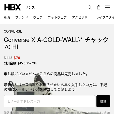
メンズ
新着
ブランド
ウェア
フットウェア
アクセサリー
ライフスタ
CONVERSE
Converse X A-COLD-WALL\* チャック
70 HI
$115
$70
割引金額: $45 (39% Off)
申し訳ございません、こちらの商品は完売しました。
最新のリリース情報やお知らせをいち早く入手したい方は、下記
の欄にメールアドレスを入力して登録しよう。
購読
購読をお申し込みいただいた時点で、HBXの利用規約に同意するものとします。
利用