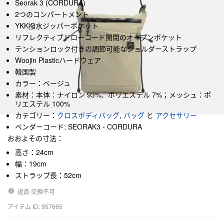
Seorak 3 (CORDURA)
2つのコンパートメント
YKK撥水ジッパーポケット
リフレクティブドローコード開閉のオープンポケット
テンションロック付きの調節可能なショルダーストラップ
Woojin Plasticハードウェア
韓国製
カラー：ベージュ
素材：本体：ナイロン 93%、ポリエステル 7%；メッシュ：ポ
リエステル 100%
カテゴリー：
クロスボディバッグ
,
バッグ
と
アクセサリー
ベンダーコード: SEORAK3 - CORDURA
おおよその寸法：
高さ：24cm
幅：19cm
ストラップ長：52cm
返品·交換不可
アイテム ID: 957665