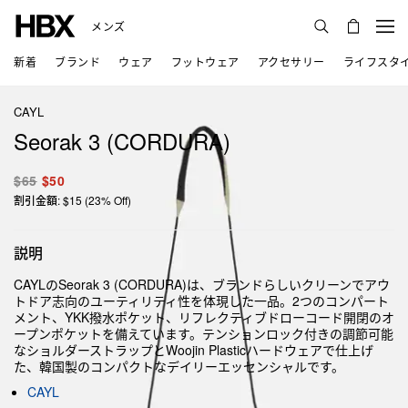
メンズ
新着
ブランド
ウェア
フットウェア
アクセサリー
ライフスタ
CAYL
Seorak 3 (CORDURA)
$65
$50
割引金額: $15 (23% Off)
説明
CAYLのSeorak 3 (CORDURA)は、ブランドらしいクリーンでアウ
トドア志向のユーティリティ性を体現した一品。2つのコンパート
メント、YKK撥水ポケット、リフレクティブドローコード開閉のオ
ープンポケットを備えています。テンションロック付きの調節可能
なショルダーストラップとWoojin Plasticハードウェアで仕上げ
た、韓国製のコンパクトなデイリーエッセンシャルです。
CAYL