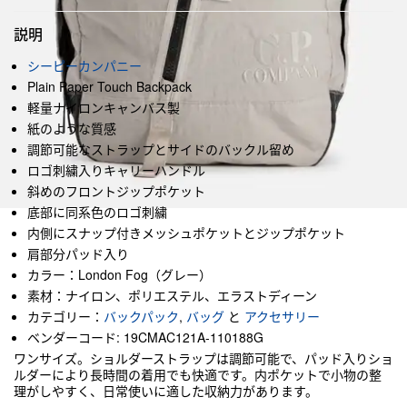
説明
シーピーカンパニー
Plain Paper Touch Backpack
軽量ナイロンキャンバス製
紙のような質感
調節可能なストラップとサイドのバックル留め
ロゴ刺繍入りキャリーハンドル
斜めのフロントジップポケット
底部に同系色のロゴ刺繍
内側にスナップ付きメッシュポケットとジップポケット
肩部分パッド入り
カラー：London Fog（グレー）
素材：ナイロン、ポリエステル、エラストディーン
カテゴリー：
バックパック
,
バッグ
と
アクセサリー
ベンダーコード: 19CMAC121A-110188G
ワンサイズ。ショルダーストラップは調節可能で、パッド入りショ
ルダーにより長時間の着用でも快適です。内ポケットで小物の整
理がしやすく、日常使いに適した収納力があります。