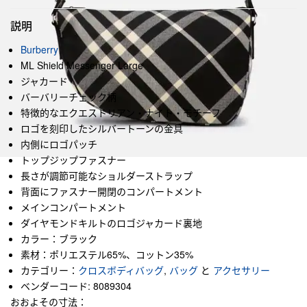
説明
Burberry
ML Shield Messenger Large
ジャカード
バーバリーチェック柄
特徴的なエクエストリアン・ナイト・モチーフ
ロゴを刻印したシルバートーンの金具
内側にロゴパッチ
トップジップファスナー
長さが調節可能なショルダーストラップ
背面にファスナー開閉のコンパートメント
メインコンパートメント
ダイヤモンドキルトのロゴジャカード裏地
カラー：ブラック
素材：ポリエステル65%、コットン35%
カテゴリー：
クロスボディバッグ
,
バッグ
と
アクセサリー
ベンダーコード: 8089304
おおよその寸法：