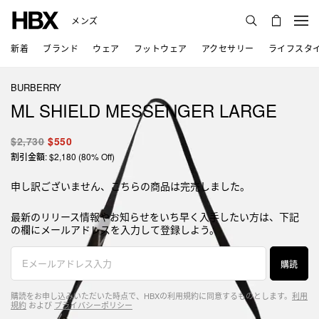
メンズ
新着
ブランド
ウェア
フットウェア
アクセサリー
ライフスタ
BURBERRY
ML SHIELD MESSENGER LARGE
$2,730
$550
割引金額: $2,180 (80% Off)
申し訳ございません、こちらの商品は完売しました。
最新のリリース情報やお知らせをいち早く入手したい方は、下記
の欄にメールアドレスを入力して登録しよう。
購読
購読をお申し込みいただいた時点で、HBXの利用規約に同意するものとします。
利用
規約
および
プライバシーポリシー