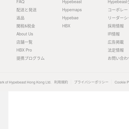
FAQ
Hypebeast
Hypebea
配送と発送
Hypemaps
コーポレー
返品
Hypebae
リーダーシ
関税&税金
HBX
採用情報
About Us
IR情報
店舗一覧
広告掲載
HBX Pro
法定情報
提携プログラム
お問い合わ
ark of Hypebeast Hong Kong Ltd.
利用規約
プライバシーポリシー
Cookie P