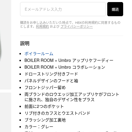
購読
購読をお申し込みいただいた時点で、HBXの利用規約に同意するもの
とします。
利用規約
および
プライバシーポリシー
説明
ボイラールーム
BOILER ROOM × Umbro アップリケフーディー
BOILER ROOM × Umbro コラボレーション
ドローストリング付きフード
パネルデザインのフードと袖
フロントジッパー留め
両ブランドのロウエッジ加工アップリケがフロント
に施され、独自のデザイン性をプラス
前面に2つのポケット
リブ付きのカフスとウエストバンド
ブラッシング加工裏地
カラー：グレー