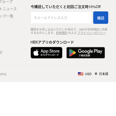
stグループ
今購読していただくと初回ご注文時10%Off
トニュース
ップ一覧
購読
購読をお申し込みいただいた時点で、HBXの利用規約に同意
するものとします。
利用規約
および
プライバシーポリシー
HBXアプリのダウンロード
せ
olicy
USD
日本語