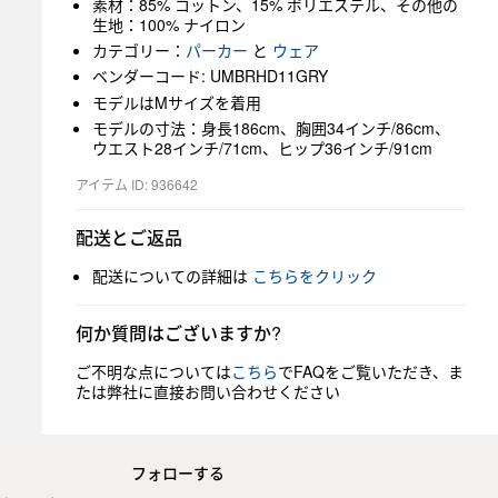
素材：85% コットン、15% ポリエステル、その他の
生地：100% ナイロン
カテゴリー：
パーカー
と
ウェア
ベンダーコード: UMBRHD11GRY
モデルはMサイズを着用
モデルの寸法：身長186cm、胸囲34インチ/86cm、
ウエスト28インチ/71cm、ヒップ36インチ/91cm
アイテム ID: 936642
配送とご返品
配送についての詳細は
こちらをクリック
何か質問はございますか?
ご不明な点については
こちら
でFAQをご覧いただき、ま
たは弊社に直接お問い合わせください
フォローする