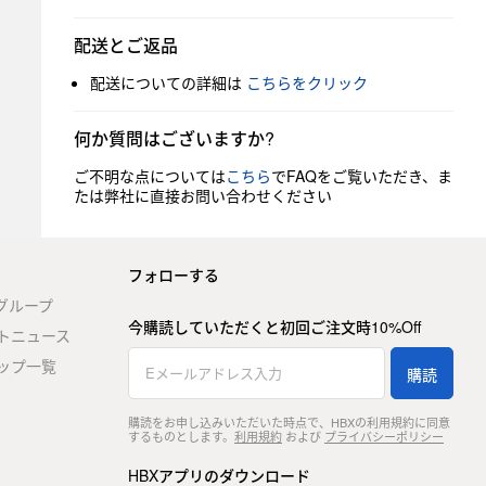
配送とご返品
配送についての詳細は
こちらをクリック
何か質問はございますか?
ご不明な点については
こちら
でFAQをご覧いただき、ま
たは弊社に直接お問い合わせください
フォローする
stグループ
今購読していただくと初回ご注文時10%Off
トニュース
ップ一覧
購読
購読をお申し込みいただいた時点で、HBXの利用規約に同意
するものとします。
利用規約
および
プライバシーポリシー
HBXアプリのダウンロード