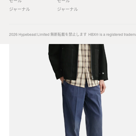
セール
セール
ジャーナル
ジャーナル
2026
Hypebeast Limited
無断転載を禁止します
HBX® is a registered tradem