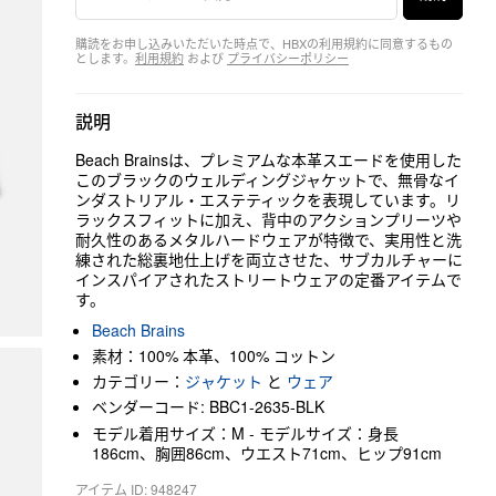
購読をお申し込みいただいた時点で、HBXの利用規約に同意するもの
とします。
利用規約
および
プライバシーポリシー
説明
Beach Brainsは、プレミアムな本革スエードを使用した
このブラックのウェルディングジャケットで、無骨なイ
ンダストリアル・エステティックを表現しています。リ
ラックスフィットに加え、背中のアクションプリーツや
耐久性のあるメタルハードウェアが特徴で、実用性と洗
練された総裏地仕上げを両立させた、サブカルチャーに
インスパイアされたストリートウェアの定番アイテムで
す。
Beach Brains
素材：100% 本革、100% コットン
カテゴリー：
ジャケット
と
ウェア
ベンダーコード: BBC1-2635-BLK
モデル着用サイズ：M - モデルサイズ：身長
186cm、胸囲86cm、ウエスト71cm、ヒップ91cm
アイテム ID: 948247