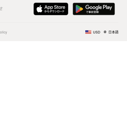
せ
olicy
USD
日本語