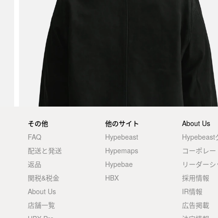
その他
他のサイト
About Us
FAQ
Hypebeast
Hypebea
配送と発送
Hypemaps
コーポレー
返品
Hypebae
リーダーシ
関税&税金
HBX
採用情報
About Us
IR情報
店舗一覧
広告掲載