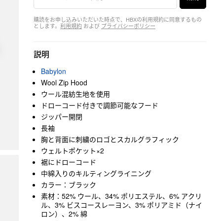
購読をお申し込みいただいた時点で、HBXの利用規約に同意するもの
とします。
利用規約
および
プライバシーポリシー
説明
Babylon
Wool Zip Hood
ウール混紡生地を使用
ドローコード付きで調節可能なフード
ジッパー開閉
長袖
胸と背面に刺繍のロゴとスカルグラフィック
ウェルトポケット×2
裾にドローコード
中綿入りのキルティングライニング
カラー：ブラック
素材：52% ウール、34% ポリエステル、6% アクリ
ル、3% ビスコースレーヨン、3% ポリアミド（ナイ
ロン）、2% 綿