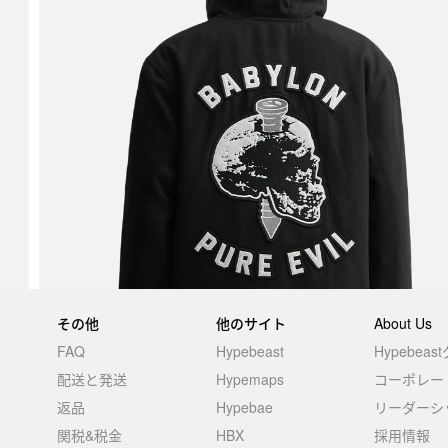
その他
他のサイト
About Us
FAQ
Hypebeast
Hypebea
配送と発送
Hypemaps
コーポレー
返品
Hypebae
リーダーシ
関税&税金
HBX
採用情報