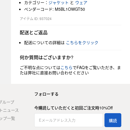
カテゴリー：
ジャケット
と
ウェア
ベンダーコード: M5BL1OWGT50
アイテム ID: 937024
配送とご返品
配送についての詳細は
こちらをクリック
何か質問はございますか?
ご不明な点については
こちら
でFAQをご覧いただき、ま
たは弊社に直接お問い合わせください
フォローする
stグループ
今購読していただくと初回ご注文時10%Off
トニュース
ップ一覧
購読