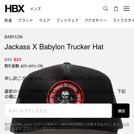
メンズ
新着
ブランド
ウェア
フットウェア
アクセサリー
ライフスタ
BABYLON
Jackass X Babylon Trucker Hat
$50
$30
割引金額: $20 (40% Off)
申し訳ございません、こちらの商品は完売しました。
最新のリリース情報やお知らせをいち早く入手したい方は、下記
の欄にメールアドレスを入力して登録しよう。
購読
購読をお申し込みいただいた時点で、HBXの利用規約に同意するものとします。
利用
規約
および
プライバシーポリシー