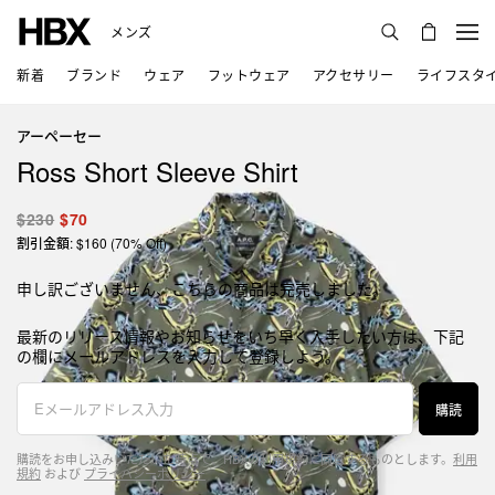
メンズ
新着
ブランド
ウェア
フットウェア
アクセサリー
ライフスタ
アーペーセー
Ross Short Sleeve Shirt
$230
$70
割引金額: $160 (70% Off)
申し訳ございません、こちらの商品は完売しました。
最新のリリース情報やお知らせをいち早く入手したい方は、下記
の欄にメールアドレスを入力して登録しよう。
購読
購読をお申し込みいただいた時点で、HBXの利用規約に同意するものとします。
利用
規約
および
プライバシーポリシー