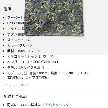
説明
アーペーセー
Ross Short Sleeve Shirt
コットンポプリン生地
ボタン開閉
ストレートヘム
カラー: グリーン
素材：100% コットン
カテゴリー：
シャツ
と
ウェア
ベンダーコード: COGXQ-H12541
モデルはMサイズを着用
モデルの寸法: 身長 188cm、胸囲 36”/90cm、ウエスト
32”/83cm、ヒップ 37”/93cm
アイテム ID: 916776
配送とご返品
配送についての詳細は
こちらをクリック