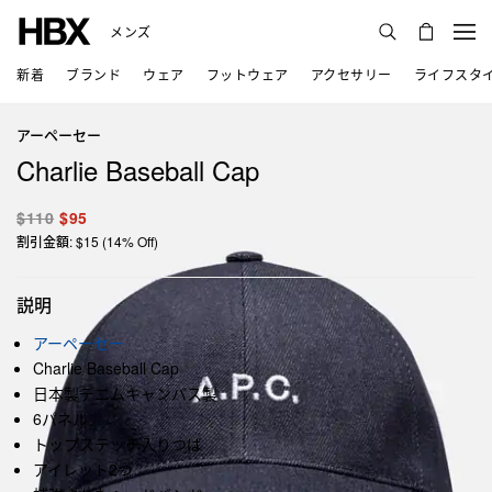
メンズ
新着
ブランド
ウェア
フットウェア
アクセサリー
ライフスタ
アーペーセー
Charlie Baseball Cap
$110
$95
割引金額: $15 (14% Off)
説明
アーペーセー
Charlie Baseball Cap
日本製デニムキャンバス製
6パネル
トップステッチ入りつば
アイレット2つ