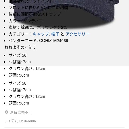
補強されたヘッドバンド
フロントに白いA.P.C.ロゴの刺繍
後部に調節可能なストラップ
カラー: インディゴ
素材：綿98%、ポリウレタン2%
カテゴリー：
キャップ
,
帽子
と
アクセサリー
ベンダーコード: COHIZ-M24069
おおよその寸法：
サイズ 56
つば幅: 7cm
クラウン高さ: 12cm
頭囲: 56cm
サイズ 58
つば幅: 7cm
クラウン高さ: 12cm
頭囲: 58cm
返品·交換不可
アイテム ID: 946006