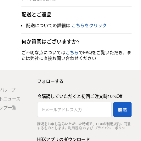
配送とご返品
配送についての詳細は
こちらをクリック
何か質問はございますか?
ご不明な点については
こちら
でFAQをご覧いただき、ま
たは弊社に直接お問い合わせください
フォローする
stグループ
今購読していただくと初回ご注文時10%Off
トニュース
ップ一覧
購読
購読をお申し込みいただいた時点で、HBXの利用規約に同意
するものとします。
利用規約
および
プライバシーポリシー
HBXアプリのダウンロード