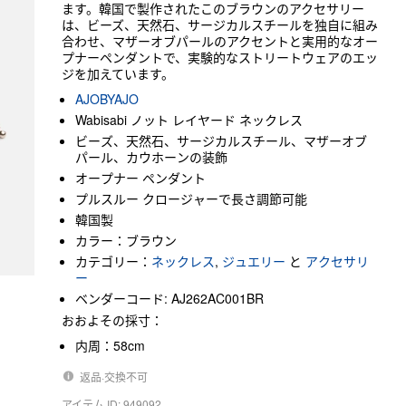
ます。韓国で製作されたこのブラウンのアクセサリー
は、ビーズ、天然石、サージカルスチールを独自に組み
合わせ、マザーオブパールのアクセントと実用的なオー
プナーペンダントで、実験的なストリートウェアのエッ
ジを加えています。
AJOBYAJO
Wabisabi ノット レイヤード ネックレス
ビーズ、天然石、サージカルスチール、マザーオブ
パール、カウホーンの装飾
オープナー ペンダント
プルスルー クロージャーで長さ調節可能
韓国製
カラー：ブラウン
カテゴリー：
ネックレス
,
ジュエリー
と
アクセサリ
ー
ベンダーコード: AJ262AC001BR
おおよその採寸：
内周：58cm
返品·交換不可
アイテム ID: 949092