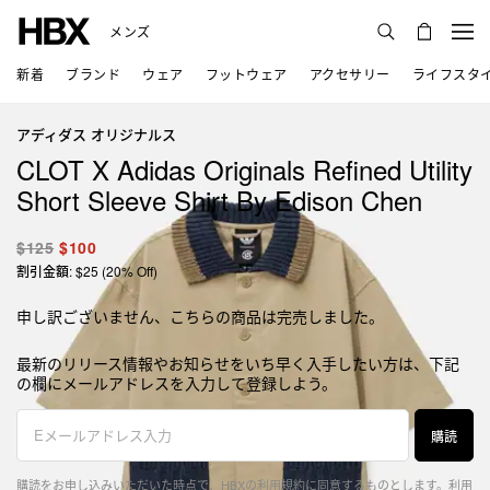
メンズ
新着
ブランド
ウェア
フットウェア
アクセサリー
ライフスタ
アディダス オリジナルス
CLOT X Adidas Originals Refined Utility
Short Sleeve Shirt By Edison Chen
$125
$100
割引金額: $25 (20% Off)
申し訳ございません、こちらの商品は完売しました。
最新のリリース情報やお知らせをいち早く入手したい方は、下記
の欄にメールアドレスを入力して登録しよう。
購読
購読をお申し込みいただいた時点で、HBXの利用規約に同意するものとします。
利用