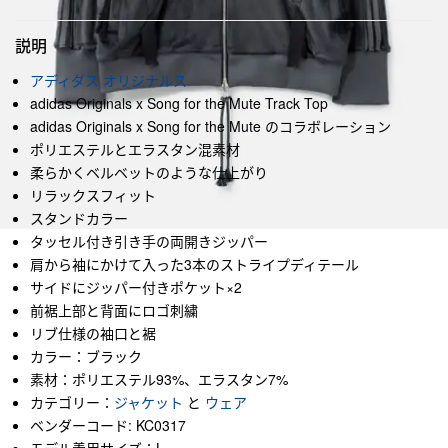
説明
アディダス オリジナルス
adidas Originals x Song for the Mute Track Top
adidas Originals x Song for the Mute のコラボレーション
ポリエステルとエラスタン混素材
柔らかくベルベットのような仕上がり
リラックスフィット
スタンドカラー
タッセル付き引き手の両開きジッパー
肩から袖にかけて入った3本のストライプディテール
サイドにジッパー付きポケット×2
前裾上部と背面にロゴ刺繍
リブ仕様の袖口と裾
カラー：ブラック
素材：ポリエステル93%、エラスタン7%
カテゴリー：
ジャケット
と
ウェア
ベンダーコード: KC0317