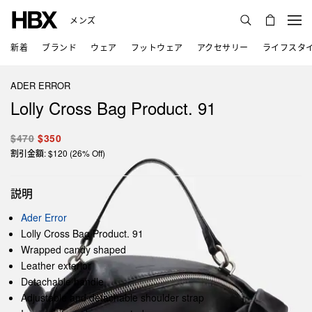
メンズ
新着
ブランド
ウェア
フットウェア
アクセサリー
ライフスタ
ADER ERROR
Lolly Cross Bag Product. 91
$470
$350
割引金額: $120 (26% Off)
説明
Ader Error
Lolly Cross Bag Product. 91
Wrapped candy shaped
Leather exterior
Detachable handle
Adjustable and detachable shoulder strap