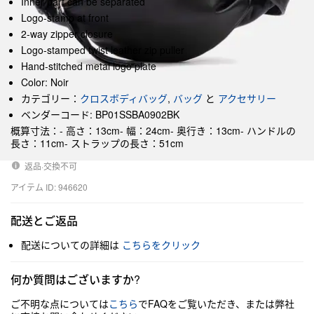
Inner part can be separated
Logo-stamp at front
2-way zipper closure
Logo-stamped twist leather zip puller
Hand-stitched metal logo plate
Color: Noir
カテゴリー：
クロスボディバッグ
,
バッグ
と
アクセサリー
ベンダーコード: BP01SSBA0902BK
概算寸法：- 高さ：13cm- 幅：24cm- 奥行き：13cm- ハンドルの
長さ：11cm- ストラップの長さ：51cm
返品·交換不可
アイテム ID: 946620
配送とご返品
配送についての詳細は
こちらをクリック
何か質問はございますか?
ご不明な点については
こちら
でFAQをご覧いただき、または弊社