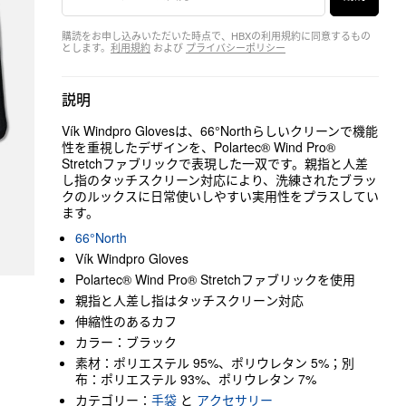
購読をお申し込みいただいた時点で、HBXの利用規約に同意するもの
とします。
利用規約
および
プライバシーポリシー
説明
Vík Windpro Glovesは、66°Northらしいクリーンで機能
性を重視したデザインを、Polartec® Wind Pro®
Stretchファブリックで表現した一双です。親指と人差
し指のタッチスクリーン対応により、洗練されたブラッ
クのルックスに日常使いしやすい実用性をプラスしてい
ます。
66°North
Vík Windpro Gloves
Polartec® Wind Pro® Stretchファブリックを使用
親指と人差し指はタッチスクリーン対応
伸縮性のあるカフ
カラー：ブラック
素材：ポリエステル 95%、ポリウレタン 5%；別
布：ポリエステル 93%、ポリウレタン 7%
カテゴリー：
手袋
と
アクセサリー