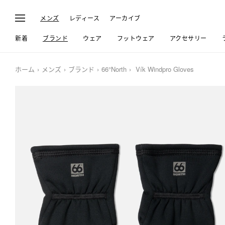
メンズ
レディース
アーカイブ
新着
ブランド
ウェア
フットウェア
アクセサリー
ホーム
メンズ
ブランド
66°North
Vík Windpro Gloves