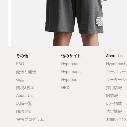
その他
他のサイト
About Us
FAQ
Hypebeast
Hypebea
配送と発送
Hypemaps
コーポレー
返品
Hypebae
リーダーシ
関税&税金
HBX
採用情報
About Us
IR情報
店舗一覧
広告掲載
HBX Pro
法定情報
提携プログラム
お問い合わ