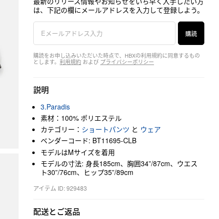
最新のリリース情報やお知らせをいち早く入手したい方
は、下記の欄にメールアドレスを入力して登録しよう。
購読
購読をお申し込みいただいた時点で、HBXの利用規約に同意するもの
とします。
利用規約
および
プライバシーポリシー
説明
3.Paradis
素材：100% ポリエステル
カテゴリー：
ショートパンツ
と
ウェア
ベンダーコード: BT11695-CLB
モデルはMサイズを着用
モデルの寸法: 身長185cm、胸囲34”/87cm、ウエス
ト30”/76cm、ヒップ35”/89cm
アイテム ID: 929483
配送とご返品