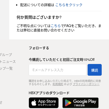
配送についての詳細は
こちらをクリック
何か質問はございますか?
ご不明な点については
こちら
でFAQをご覧いただき、ま
たは弊社に直接お問い合わせください
フォローする
stグループ
今購読していただくと初回ご注文時10%Off
トニュース
ップ一覧
購読
購読をお申し込みいただいた時点で、HBXの利用規約に同意
するものとします。
利用規約
および
プライバシーポリシー
HBXアプリのダウンロード
せ