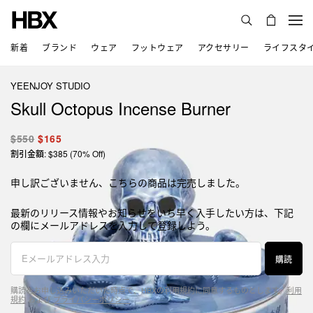
新着
ブランド
ウェア
フットウェア
アクセサリー
ライフスタ
YEENJOY STUDIO
Skull Octopus Incense Burner
$550
$165
割引金額: $385 (70% Off)
申し訳ございません、こちらの商品は完売しました。
最新のリリース情報やお知らせをいち早く入手したい方は、下記
の欄にメールアドレスを入力して登録しよう。
購読
購読をお申し込みいただいた時点で、HBXの利用規約に同意するものとします。
利用
規約
および
プライバシーポリシー