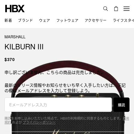
新着
ブランド
ウェア
フットウェア
アクセサリー
ライフスタ
MARSHALL
KILBURN III
$370
申し訳ございません、こちらの商品は完売しました。
最新のリリース情報やお知らせをいち早く入手したい方は、下記
の欄にメールアドレスを入力して登録しよう。
購読
購読をお申し込みいただいた時点で、HBXの利用規約に同意するものとします。
利用
規約
および
プライバシーポリシー