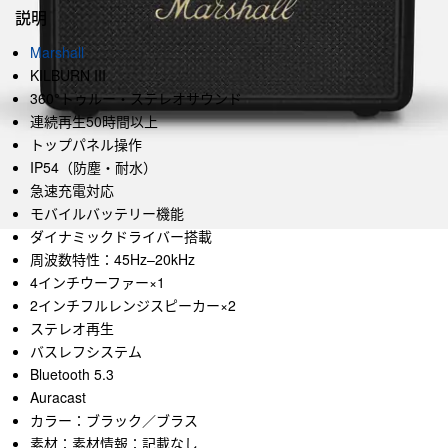
説明
Marshall
KILBURN III
360°トゥルー・ステレオサウンド
連続再生50時間以上
トップパネル操作
IP54（防塵・耐水）
急速充電対応
モバイルバッテリー機能
ダイナミックドライバー搭載
周波数特性：45Hz–20kHz
4インチウーファー×1
2インチフルレンジスピーカー×2
ステレオ再生
バスレフシステム
Bluetooth 5.3
Auracast
カラー：ブラック／ブラス
素材：素材情報：記載なし