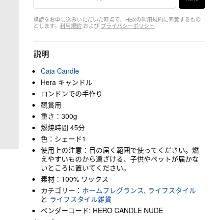
購読をお申し込みいただいた時点で、HBXの利用規約に同意するもの
とします。
利用規約
および
プライバシーポリシー
説明
Caia Candle
Hera キャンドル
ロンドンでの手作り
観賞用
重さ：300g
燃焼時間 45分
色：シェード1
使用上の注意：目の届く範囲で使ってください。燃
えやすいものから遠ざける、子供やペットが届かな
いところに置いてください。
素材：100% ワックス
カテゴリー：
ホームフレグランス
,
ライフスタイル
と
ライフスタイル雑貨
ベンダーコード: HERO CANDLE NUDE