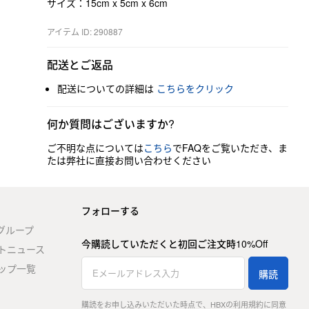
サイズ：15cm x 5cm x 6cm
アイテム ID: 290887
配送とご返品
配送についての詳細は
こちらをクリック
何か質問はございますか?
ご不明な点については
こちら
でFAQをご覧いただき、ま
たは弊社に直接お問い合わせください
フォローする
stグループ
今購読していただくと初回ご注文時10%Off
トニュース
ップ一覧
購読
購読をお申し込みいただいた時点で、HBXの利用規約に同意