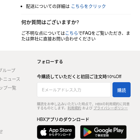
配送についての詳細は
こちらをクリック
何か質問はございますか?
ご不明な点については
こちら
でFAQをご覧いただき、ま
たは弊社に直接お問い合わせください
フォローする
stグループ
今購読していただくと初回ご注文時10%Off
トニュース
ップ一覧
購読
購読をお申し込みいただいた時点で、HBXの利用規約に同意
するものとします。
利用規約
および
プライバシーポリシー
HBXアプリのダウンロード
せ