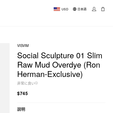
USD
日本語
VISVIM
Social Sculpture 01 Slim
Raw Mud Overdye (Ron
Herman-Exclusive)
非常に良い
$745
説明