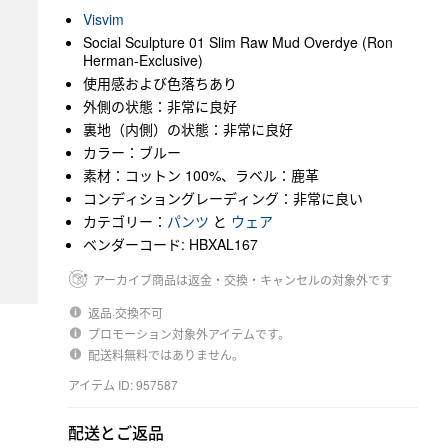
Visvim
Social Sculpture 01 Slim Raw Mud Overdye (Ron
Herman-Exclusive)
使用感および色落ちあり
外側の状態：非常に良好
裏地（内側）の状態：非常に良好
カラー：ブルー
素材：コットン 100%、ラベル：鹿革
コンディショングレーディング：非常に良い
カテゴリー：
パンツ
と
ウェア
ベンダーコード: HBXAL167
アーカイブ商品は返金・交換・キャンセルの対象外です
返品·交換不可
プロモーション対象外アイテムです。
配送料無料ではありません。
アイテム ID: 957587
配送とご返品