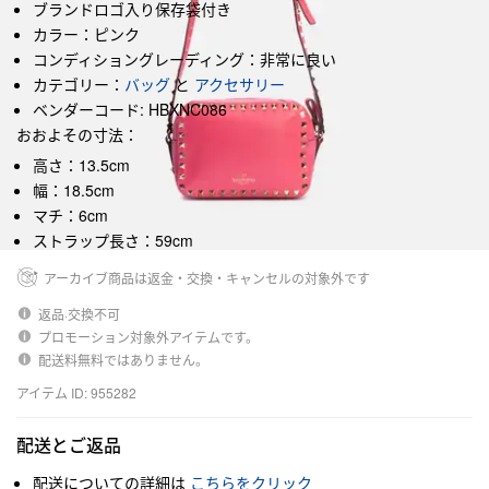
ブランドロゴ入り保存袋付き
カラー：ピンク
コンディショングレーディング：非常に良い
カテゴリー：
バッグ
と
アクセサリー
ベンダーコード: HBXNC086
おおよその寸法：
高さ：13.5cm
幅：18.5cm
マチ：6cm
ストラップ長さ：59cm
アーカイブ商品は返金・交換・キャンセルの対象外です
返品·交換不可
プロモーション対象外アイテムです。
配送料無料ではありません。
アイテム ID: 955282
配送とご返品
配送についての詳細は
こちらをクリック