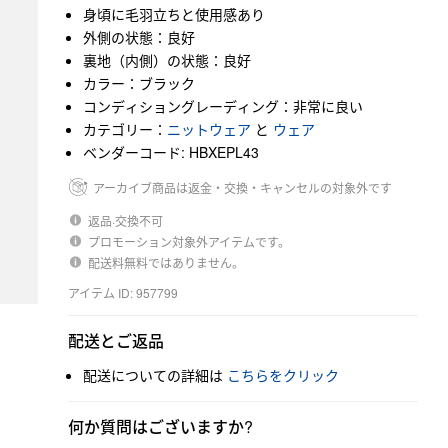
身頃に毛羽立ちと使用感あり
外側の状態：良好
裏地（内側）の状態：良好
カラー：ブラック
コンディショングレーディング：非常に良い
カテゴリー：
ニットウェア
と
ウェア
ベンダーコード: HBXEPL43
アーカイブ商品は返金・交換・キャンセルの対象外です
返品·交換不可
プロモーション対象外アイテムです。
配送料無料ではありません。
アイテム ID: 957799
配送とご返品
配送についての詳細は
こちらをクリック
何か質問はございますか?