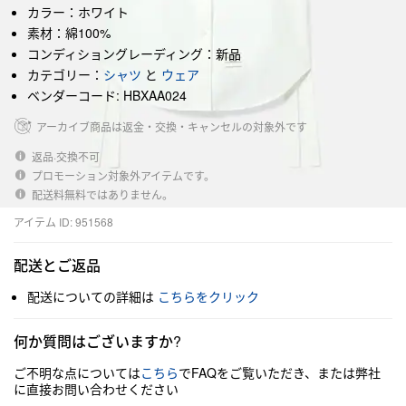
カラー：ホワイト
素材：綿100%
コンディショングレーディング：新品
カテゴリー：
シャツ
と
ウェア
ベンダーコード: HBXAA024
アーカイブ商品は返金・交換・キャンセルの対象外です
返品·交換不可
プロモーション対象外アイテムです。
配送料無料ではありません。
アイテム ID: 951568
配送とご返品
配送についての詳細は
こちらをクリック
何か質問はございますか?
ご不明な点については
こちら
でFAQをご覧いただき、または弊社
に直接お問い合わせください