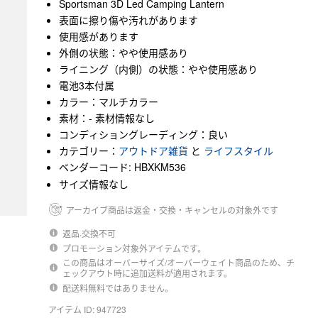
Sportsman 3D Led Camping Lantern
表面に擦り傷や汚れがあります
使用感があります
外側の状態：やや使用感あり
ライニング（内側）の状態：やや使用感あり
電池3本付属
カラー：マルチカラー
素材：- 素材情報なし
コンディショングレーディング：良い
カテゴリー：
アウトドア雑貨
と
ライフスタイル
ベンダーコード: HBXKM536
サイズ情報なし
アーカイブ商品は返金・交換・キャンセルの対象外です
返品·交換不可
プロモーション対象外アイテムです。
この商品はオーバーサイズ/オーバーウェイト商品のため、チ
ェックアウト時に追加送料が適用されます。
配送料無料ではありません。
アイテム ID: 947723