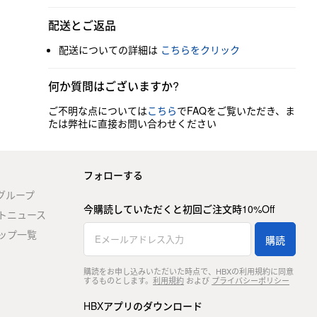
配送とご返品
配送についての詳細は
こちらをクリック
何か質問はございますか?
ご不明な点については
こちら
でFAQをご覧いただき、ま
たは弊社に直接お問い合わせください
フォローする
stグループ
今購読していただくと初回ご注文時10%Off
トニュース
ップ一覧
購読
購読をお申し込みいただいた時点で、HBXの利用規約に同意
するものとします。
利用規約
および
プライバシーポリシー
HBXアプリのダウンロード