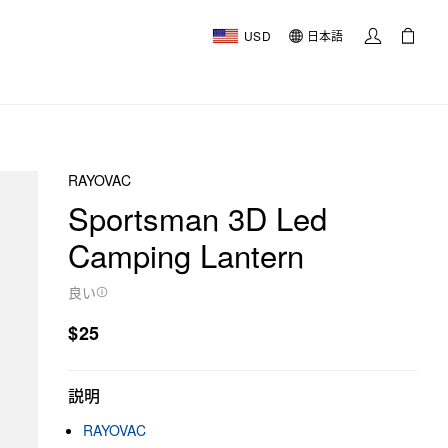
USD
日本語
RAYOVAC
Sportsman 3D Led
Camping Lantern
良い
$25
説明
RAYOVAC