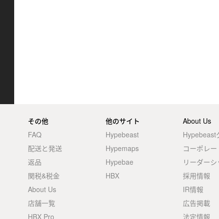
その他
他のサイト
About Us
FAQ
Hypebeast
Hypebea
配送と発送
Hypemaps
コーポレー
返品
Hypebae
リーダーシ
関税&税金
HBX
採用情報
About Us
IR情報
店舗一覧
広告掲載
HBX Pro
法定情報