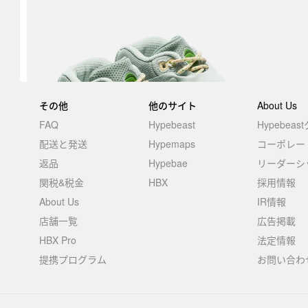
その他
他のサイト
About Us
FAQ
Hypebeast
Hypebea
配送と発送
Hypemaps
コーポレー
返品
Hypebae
リーダーシ
関税&税金
HBX
採用情報
About Us
IR情報
店舗一覧
広告掲載
HBX Pro
法定情報
提携プログラム
お問い合わ