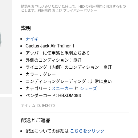
購読をお申し込みいただいた時点で、HBXの利用規約に同意するもの
とします。
利用規約
および
プライバシーポリシー
説明
ナイキ
Cactus Jack Air Trainer 1
アッパーに使用感と毛羽立ちあり
外側のコンディション：良好
ライニング（内側）のコンディション：良好
カラー：グレー
コンディショングレーディング：非常に良い
カテゴリー：
スニーカー
と
シューズ
ベンダーコード: HBXDM093
アイテム ID: 943670
配送とご返品
配送についての詳細は
こちらをクリック