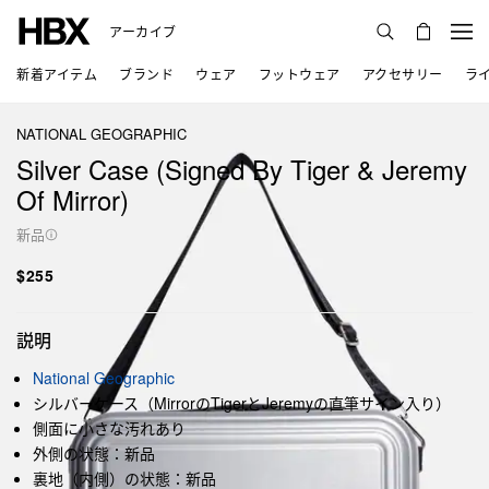
アーカイブ
新着アイテム
ブランド
ウェア
フットウェア
アクセサリー
ラ
NATIONAL GEOGRAPHIC
Silver Case (Signed By Tiger & Jeremy
Of Mirror)
新品
$255
説明
National Geographic
シルバーケース（MirrorのTigerとJeremyの直筆サイン入り）
側面に小さな汚れあり
外側の状態：新品
裏地（内側）の状態：新品