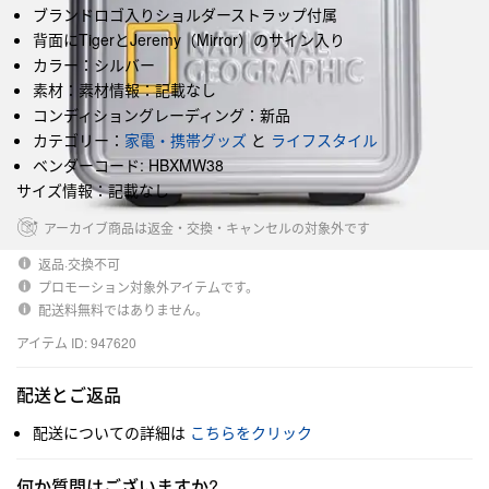
ブランドロゴ入りショルダーストラップ付属
背面にTigerとJeremy（Mirror）のサイン入り
カラー：シルバー
素材：素材情報：記載なし
コンディショングレーディング：新品
カテゴリー：
家電・携帯グッズ
と
ライフスタイル
ベンダーコード: HBXMW38
サイズ情報：記載なし
アーカイブ商品は返金・交換・キャンセルの対象外です
返品·交換不可
プロモーション対象外アイテムです。
配送料無料ではありません。
アイテム ID: 947620
配送とご返品
配送についての詳細は
こちらをクリック
何か質問はございますか?