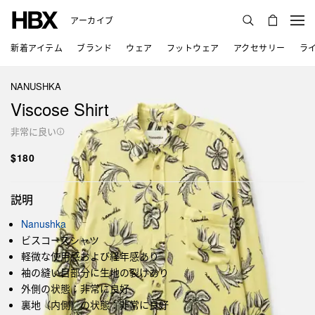
アーカイブ
新着アイテム
ブランド
ウェア
フットウェア
アクセサリー
ラ
NANUSHKA
Viscose Shirt
非常に良い
$180
説明
Nanushka
ビスコースシャツ
軽微な使用感および経年感あり
袖の縫い目部分に生地の裂けあり
外側の状態：非常に良好
裏地（内側）の状態：非常に良好