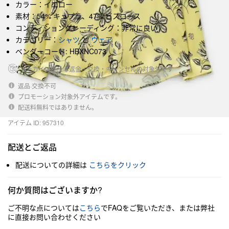
カラー：イエロー
素材：54% キュプラ、47% ビスコース
コンディショングレーディング：非常に良い
カテゴリー：
シャツ
と
ウェア
ベンダーコード: HBXNC073
アーカイブ商品は返金・交換・キャンセルの対象外です
返品·交換不可
プロモーション対象外アイテムです。
配送料無料ではありません。
アイテム ID: 957310
配送とご返品
配送についての詳細は
こちらをクリック
何か質問はございますか?
ご不明な点については
こちら
でFAQをご覧いただき、または弊社
に直接お問い合わせください