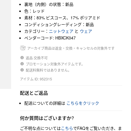
裏地（内側）の状態：新品
色：レッド
素材：83% ビスコース、17% ポリアミド
コンディショングレーディング：新品
カテゴリー：
ニットウェア
と
ウェア
ベンダーコード: HBXCK047
アーカイブ商品は返金・交換・キャンセルの対象外です
返品·交換不可
プロモーション対象外アイテムです。
配送料無料ではありません。
アイテム ID: 952315
配送とご返品
配送についての詳細は
こちらをクリック
何か質問はございますか?
ご不明な点については
こちら
でFAQをご覧いただき、ま