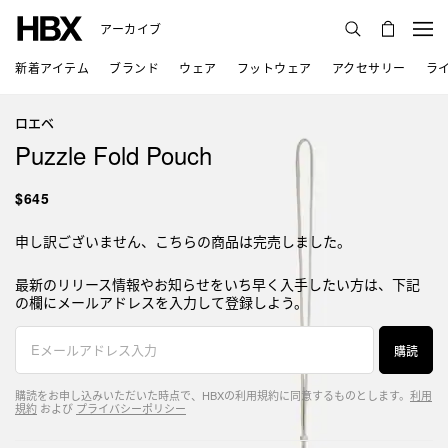
アーカイブ
新着アイテム
ブランド
ウェア
フットウェア
アクセサリー
ラ
ロエベ
Puzzle Fold Pouch
$645
申し訳ございません、こちらの商品は完売しました。
最新のリリース情報やお知らせをいち早く入手したい方は、下記
の欄にメールアドレスを入力して登録しよう。
購読
購読をお申し込みいただいた時点で、HBXの利用規約に同意するものとします。
利用
規約
および
プライバシーポリシー